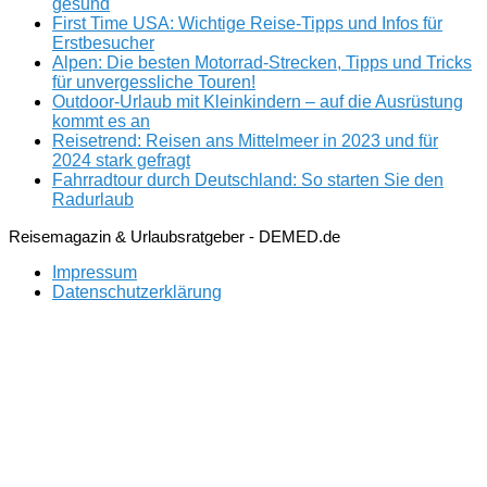
gesund
First Time USA: Wichtige Reise-Tipps und Infos für
Erstbesucher
Alpen: Die besten Motorrad-Strecken, Tipps und Tricks
für unvergessliche Touren!
Outdoor-Urlaub mit Kleinkindern – auf die Ausrüstung
kommt es an
Reisetrend: Reisen ans Mittelmeer in 2023 und für
2024 stark gefragt
Fahrradtour durch Deutschland: So starten Sie den
Radurlaub
Reisemagazin & Urlaubsratgeber - DEMED.de
Impressum
Datenschutzerklärung