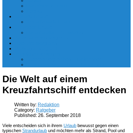
Nantes
Französische Inseln
Korsika
Granada Urlaub
Sierra Nevada Urlaub
Schweden Urlaub
Ferienhäuser in Schweden
Pauschalreisen Vergleich
Hotel Preisvergleich
Mietwagen Vergleich
Reiseführer kostenlos
Gaspreis vergleichen – Tarifrechner
Strompreis vergleichen – Tarifrechner
Die Welt auf einem
Kreuzfahrtschiff entdecken
Written by:
Redaktion
Category:
Ratgeber
Published:
26. September 2018
Viele entscheiden sich in ihrem
Urlaub
bewusst gegen einen
typischen
Strandurlaub
und möchten mehr als Strand, Pool und