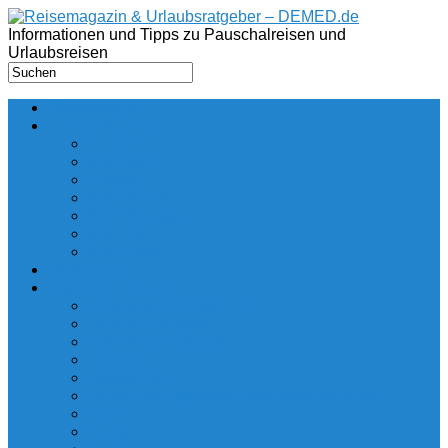
Informationen und Tipps zu Pauschalreisen und
Urlaubsreisen
Reisemagazin
Thailand Urlaub
Phuket
Koh Samui
Pattaya
Koh Phi Phi
Koh Phangan
Koh Tao
Koh Lanta
USA Urlaub
Frankreich Urlaub
Urlaub in der Provence
Urlaub im Elsass
Côte d’Azur Urlaub
Toulouse
Strassburg
Skirurlaub Pyrenäen / französische Alpen
Paris
Nizza