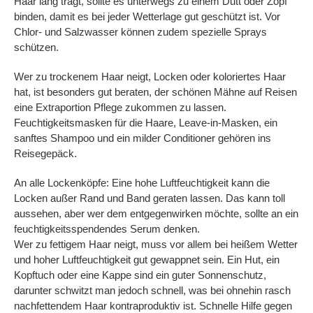
Haar lang trägt, sollte es unterwegs zu einem Dutt oder Zopf
binden, damit es bei jeder Wetterlage gut geschützt ist. Vor
Chlor- und Salzwasser können zudem spezielle Sprays
schützen.
Wer zu trockenem Haar neigt, Locken oder koloriertes Haar
hat, ist besonders gut beraten, der schönen Mähne auf Reisen
eine Extraportion Pflege zukommen zu lassen.
Feuchtigkeitsmasken für die Haare, Leave-in-Masken, ein
sanftes Shampoo und ein milder Conditioner gehören ins
Reisegepäck.
An alle Lockenköpfe: Eine hohe Luftfeuchtigkeit kann die
Locken außer Rand und Band geraten lassen. Das kann toll
aussehen, aber wer dem entgegenwirken möchte, sollte an ein
feuchtigkeitsspendendes Serum denken.
Wer zu fettigem Haar neigt, muss vor allem bei heißem Wetter
und hoher Luftfeuchtigkeit gut gewappnet sein. Ein Hut, ein
Kopftuch oder eine Kappe sind ein guter Sonnenschutz,
darunter schwitzt man jedoch schnell, was bei ohnehin rasch
nachfettendem Haar kontraproduktiv ist. Schnelle Hilfe gegen