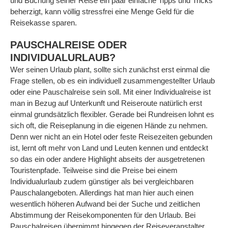
und Buchung seiner Reise ein paar einfache Tipps und Tricks
beherzigt, kann völlig stressfrei eine Menge Geld für die
Reisekasse sparen.
PAUSCHALREISE ODER
INDIVIDUALURLAUB?
Wer seinen Urlaub plant, sollte sich zunächst erst einmal die
Frage stellen, ob es ein individuell zusammengestellter Urlaub
oder eine Pauschalreise sein soll. Mit einer Individualreise ist
man in Bezug auf Unterkunft und Reiseroute natürlich erst
einmal grundsätzlich flexibler. Gerade bei Rundreisen lohnt es
sich oft, die Reiseplanung in die eigenen Hände zu nehmen.
Denn wer nicht an ein Hotel oder feste Reisezeiten gebunden
ist, lernt oft mehr von Land und Leuten kennen und entdeckt
so das ein oder andere Highlight abseits der ausgetretenen
Touristenpfade. Teilweise sind die Preise bei einem
Individualurlaub zudem günstiger als bei vergleichbaren
Pauschalangeboten. Allerdings hat man hier auch einen
wesentlich höheren Aufwand bei der Suche und zeitlichen
Abstimmung der Reisekomponenten für den Urlaub. Bei
Pauschalreisen übernimmt hingegen der Reiseveranstalter