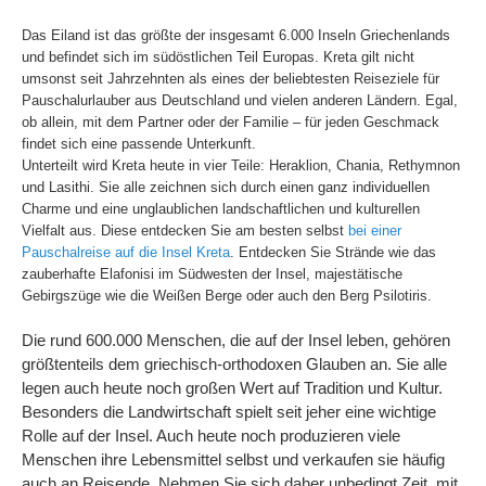
Das Eiland ist das größte der insgesamt 6.000 Inseln Griechenlands
und befindet sich im südöstlichen Teil Europas. Kreta gilt nicht
umsonst seit Jahrzehnten als eines der beliebtesten Reiseziele für
Pauschalurlauber aus Deutschland und vielen anderen Ländern. Egal,
ob allein, mit dem Partner oder der Familie – für jeden Geschmack
findet sich eine passende Unterkunft.
Unterteilt wird Kreta heute in vier Teile: Heraklion, Chania, Rethymnon
und Lasithi. Sie alle zeichnen sich durch einen ganz individuellen
Charme und eine unglaublichen landschaftlichen und kulturellen
Vielfalt aus. Diese entdecken Sie am besten selbst
bei einer
Pauschalreise auf die Insel Kreta
. Entdecken Sie Strände wie das
zauberhafte Elafonisi im Südwesten der Insel, majestätische
Gebirgszüge wie die Weißen Berge oder auch den Berg Psilotiris.
Die rund 600.000 Menschen, die auf der Insel leben, gehören
größtenteils dem griechisch-orthodoxen Glauben an. Sie alle
legen auch heute noch großen Wert auf Tradition und Kultur.
Besonders die Landwirtschaft spielt seit jeher eine wichtige
Rolle auf der Insel. Auch heute noch produzieren viele
Menschen ihre Lebensmittel selbst und verkaufen sie häufig
auch an Reisende. Nehmen Sie sich daher unbedingt Zeit, mit