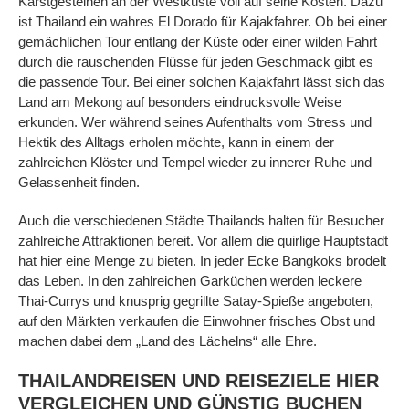
Karstgesteinen an der Westküste voll auf seine Kosten. Dazu
ist Thailand ein wahres El Dorado für Kajakfahrer. Ob bei einer
gemächlichen Tour entlang der Küste oder einer wilden Fahrt
durch die rauschenden Flüsse für jeden Geschmack gibt es
die passende Tour. Bei einer solchen Kajakfahrt lässt sich das
Land am Mekong auf besonders eindrucksvolle Weise
erkunden. Wer während seines Aufenthalts vom Stress und
Hektik des Alltags erholen möchte, kann in einem der
zahlreichen Klöster und Tempel wieder zu innerer Ruhe und
Gelassenheit finden.
Auch die verschiedenen Städte Thailands halten für Besucher
zahlreiche Attraktionen bereit. Vor allem die quirlige Hauptstadt
hat hier eine Menge zu bieten. In jeder Ecke Bangkoks brodelt
das Leben. In den zahlreichen Garküchen werden leckere
Thai-Currys und knusprig gegrillte Satay-Spieße angeboten,
auf den Märkten verkaufen die Einwohner frisches Obst und
machen dabei dem „Land des Lächelns“ alle Ehre.
THAILANDREISEN UND REISEZIELE HIER
VERGLEICHEN UND GÜNSTIG BUCHEN