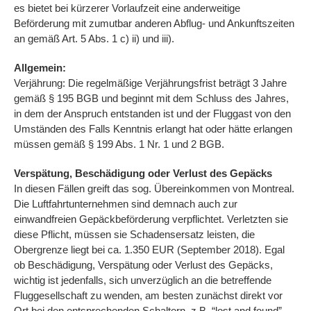
es bietet bei kürzerer Vorlaufzeit eine anderweitige
Beförderung mit zumutbar anderen Abflug- und Ankunftszeiten
an gemäß Art. 5 Abs. 1 c) ii) und iii).
Allgemein:
Verjährung: Die regelmäßige Verjährungsfrist beträgt 3 Jahre
gemäß § 195 BGB und beginnt mit dem Schluss des Jahres,
in dem der Anspruch entstanden ist und der Fluggast von den
Umständen des Falls Kenntnis erlangt hat oder hätte erlangen
müssen gemäß § 199 Abs. 1 Nr. 1 und 2 BGB.
Verspätung, Beschädigung oder Verlust des Gepäcks
In diesen Fällen greift das sog. Übereinkommen von Montreal.
Die Luftfahrtunternehmen sind demnach auch zur
einwandfreien Gepäckbeförderung verpflichtet. Verletzten sie
diese Pflicht, müssen sie Schadensersatz leisten, die
Obergrenze liegt bei ca. 1.350 EUR (September 2018). Egal
ob Beschädigung, Verspätung oder Verlust des Gepäcks,
wichtig ist jedenfalls, sich unverzüglich an die betreffende
Fluggesellschaft zu wenden, am besten zunächst direkt vor
Ort bei den entsprechenden Schaltern, z.B. “lost and found”.