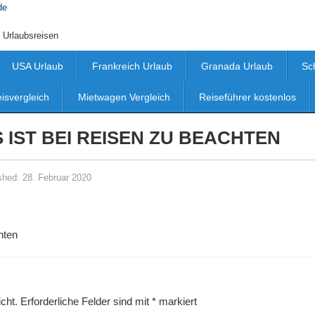
 Urlaubsreisen
USA Urlaub
Frankreich Urlaub
Granada Urlaub
Sc
eisvergleich
Mietwagen Vergleich
Reiseführer kostenlos
 IST BEI REISEN ZU BEACHTEN
shed:
28. Februar 2020
hten
cht.
Erforderliche Felder sind mit
*
markiert