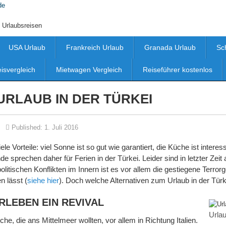
 Urlaubsreisen
USA Urlaub
Frankreich Urlaub
Granada Urlaub
Sc
eisvergleich
Mietwagen Vergleich
Reiseführer kostenlos
URLAUB IN DER TÜRKEI
Published:
1. Juli 2016
ele Vorteile: viel Sonne ist so gut wie garantiert, die Küche ist interes
nde sprechen daher für Ferien in der Türkei. Leider sind in letzter Ze
itischen Konflikten im Innern ist es vor allem die gestiegene Terror
n lässt (
siehe hier
). Doch welche Alternativen zum Urlaub in der Türk
RLEBEN EIN REVIVAL
Urlau
he, die ans Mittelmeer wollten, vor allem in Richtung Italien.