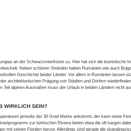
ropas an der Schwarzmeerküste zu. Hier hat sich die touristische Inf
 entwickelt. Neben schönen Stränden haben Rumänien wie auch Bulgarie
echselvollen Geschichte beider Länder. Vor allem in Rumänien lassen 
n der architektonischen Prägung von Städten und Dörfern wiederfind
Teil alpinen Ausmaßen muss der Urlaub in beiden Ländern nicht au
 WIRKLICH SEIN?
raturen jenseits der 30 Grad Marke ankommt, der kann seine Ferienz
rastprogramm zur türkischen Riviera bieten etwa die oft kargen dabe
en mit seinen Fjorden hervor. Allerdings sind gerade die skandinavi