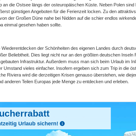
rip an die Ostsee längs der osteuropäischen Küste. Neben Polen sind h
ußerst günstigen Angeboten für die Ferienzeit locken. Zu den attraktivs
k von der Großen Düne nahe bei Nidden auf die schier endlos wirken
pa einmal gesehen haben sollte.
rte Wiederentdecken der Schönheiten des eigenen Landes durch deutsc
er Beliebtheit. Dies liegt nicht nur an den größten deutschen Ins
usgebauten Infrastruktur. Außerdem muss man sich beim Urlaub im In
 Umstand vieles einfacher. Insofern ergeben sich zum Trip in die östli
che Riviera wird die derzeitigen Krisen genauso überstehen, wie diej
und anderen Teilen Europas jede Menge zu entdecken und erleben.