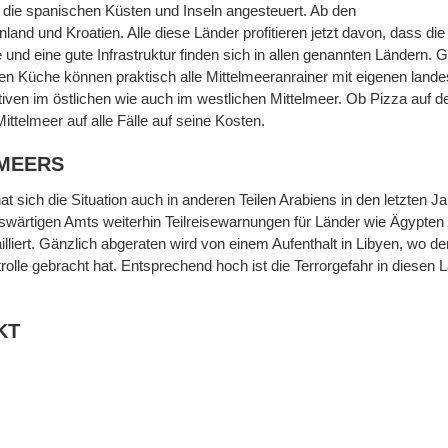
die spanischen Küsten und Inseln angesteuert. Ab den
and und Kroatien. Alle diese Länder profitieren jetzt davon, dass die
 und eine gute Infrastruktur finden sich in allen genannten Ländern. Gle
en Küche können praktisch alle Mittelmeeranrainer mit eigenen lande
tiven im östlichen wie auch im westlichen Mittelmeer. Ob Pizza auf d
ttelmeer auf alle Fälle auf seine Kosten.
LMEERS
hat sich die Situation auch in anderen Teilen Arabiens in den letzten
swärtigen Amts weiterhin Teilreisewarnungen für Länder wie Ägypten 
lliert. Gänzlich abgeraten wird von einem Aufenthalt in Libyen, wo d
olle gebracht hat. Entsprechend hoch ist die Terrorgefahr in diesen Lä
KT