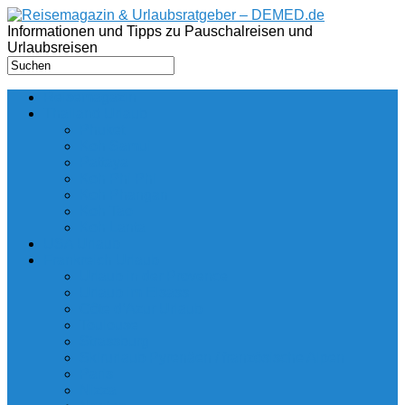
Informationen und Tipps zu Pauschalreisen und
Urlaubsreisen
Reisemagazin
Thailand Urlaub
Phuket
Koh Samui
Pattaya
Koh Phi Phi
Koh Phangan
Koh Tao
Koh Lanta
USA Urlaub
Frankreich Urlaub
Urlaub in der Provence
Urlaub im Elsass
Côte d’Azur Urlaub
Toulouse
Strassburg
Skirurlaub Pyrenäen / französische Alpen
Paris
Nizza