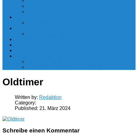
Nantes
Französische Inseln
Korsika
Granada Urlaub
Sierra Nevada Urlaub
Schweden Urlaub
Ferienhäuser in Schweden
Pauschalreisen Vergleich
Hotel Preisvergleich
Mietwagen Vergleich
Reiseführer kostenlos
Gaspreis vergleichen – Tarifrechner
Strompreis vergleichen – Tarifrechner
Oldtimer
Written by:
Redaktion
Category:
Published:
21. März 2024
Schreibe einen Kommentar