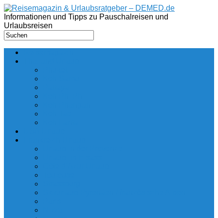
Informationen und Tipps zu Pauschalreisen und
Urlaubsreisen
Reisemagazin
Thailand Urlaub
Phuket
Koh Samui
Pattaya
Koh Phi Phi
Koh Phangan
Koh Tao
Koh Lanta
USA Urlaub
Frankreich Urlaub
Urlaub in der Provence
Urlaub im Elsass
Côte d’Azur Urlaub
Toulouse
Strassburg
Skirurlaub Pyrenäen / französische Alpen
Paris
Nizza