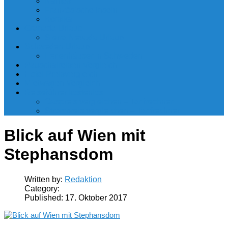
Nantes
Französische Inseln
Korsika
Granada Urlaub
Sierra Nevada Urlaub
Schweden Urlaub
Ferienhäuser in Schweden
Pauschalreisen Vergleich
Hotel Preisvergleich
Mietwagen Vergleich
Reiseführer kostenlos
Gaspreis vergleichen – Tarifrechner
Strompreis vergleichen – Tarifrechner
Blick auf Wien mit
Stephansdom
Written by:
Redaktion
Category:
Published:
17. Oktober 2017