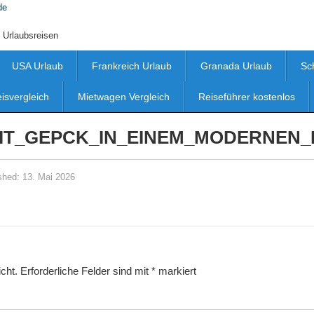
 Urlaubsreisen
USA Urlaub
Frankreich Urlaub
Granada Urlaub
Sc
eisvergleich
Mietwagen Vergleich
Reiseführer kostenlos
MIT_GEPCK_IN_EINEM_MODERNEN_
shed:
13. Mai 2026
cht.
Erforderliche Felder sind mit
*
markiert